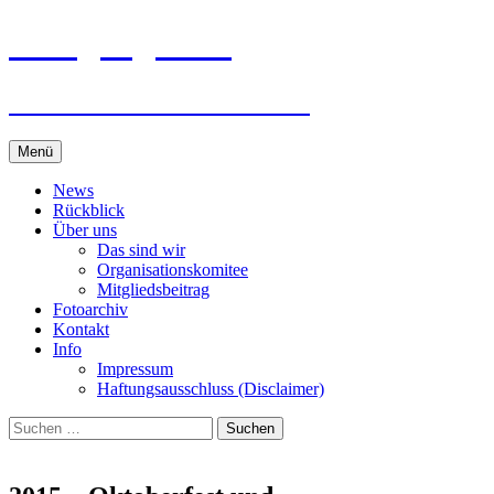
Zum
Jahrgang 1973
Inhalt
springen
Höchst – Fußach – Gaißau
Menü
News
Rückblick
Über uns
Das sind wir
Organisationskomitee
Mitgliedsbeitrag
Fotoarchiv
Kontakt
Info
Impressum
Haftungsausschluss (Disclaimer)
Suchen
nach: