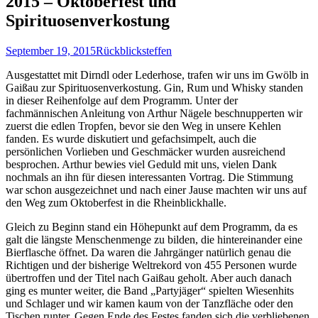
2015 – Oktoberfest und
Spirituosenverkostung
September 19, 2015
Rückblick
steffen
Ausgestattet mit Dirndl oder Lederhose, trafen wir uns im Gwölb in
Gaißau zur Spirituosenverkostung. Gin, Rum und Whisky standen
in dieser Reihenfolge auf dem Programm. Unter der
fachmännischen Anleitung von Arthur Nägele beschnupperten wir
zuerst die edlen Tropfen, bevor sie den Weg in unsere Kehlen
fanden. Es wurde diskutiert und gefachsimpelt, auch die
persönlichen Vorlieben und Geschmäcker wurden ausreichend
besprochen. Arthur bewies viel Geduld mit uns, vielen Dank
nochmals an ihn für diesen interessanten Vortrag. Die Stimmung
war schon ausgezeichnet und nach einer Jause machten wir uns auf
den Weg zum Oktoberfest in die Rheinblickhalle.
Gleich zu Beginn stand ein Höhepunkt auf dem Programm, da es
galt die längste Menschenmenge zu bilden, die hintereinander eine
Bierflasche öffnet. Da waren die Jahrgänger natürlich genau die
Richtigen und der bisherige Weltrekord von 455 Personen wurde
übertroffen und der Titel nach Gaißau geholt. Aber auch danach
ging es munter weiter, die Band „Partyjäger“ spielten Wiesenhits
und Schlager und wir kamen kaum von der Tanzfläche oder den
Tischen runter. Gegen Ende des Festes fanden sich die verbliebenen